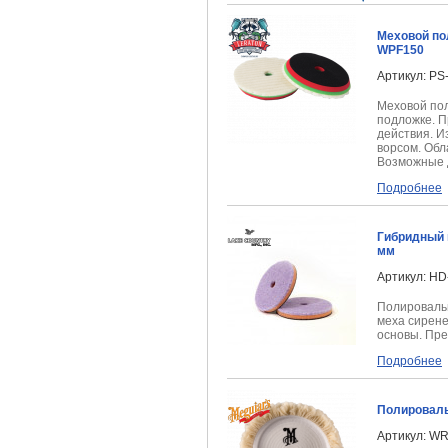
Меховой по
WPF150
Артикул: PS
Меховой по
подложке. П
действия. И
ворсом. Обл
Возможные 
Подробнее
Гибридный 
мм
Артикул: HD
Полироваль
меха сирене
основы.
Пре
Подробнее
Полироваль
Артикул: W