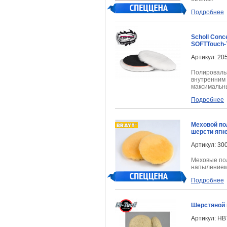
Подробнее
Scholl Con
SOFTTouch-
Артикул: 20
Полировальн
внутренним
максимальны
Подробнее
Меховой по
шерсти ягн
Артикул: 30
Меховые пол
напылением
Подробнее
Шерстяной 
Артикул: HB