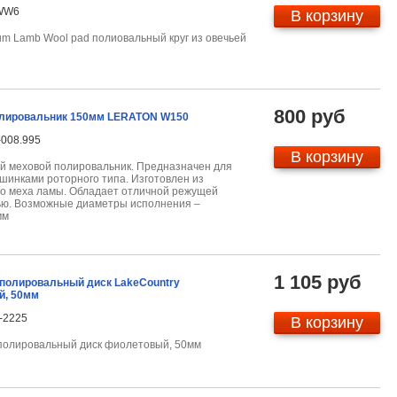
-WW6
В корзину
um Lamb Wool pad
полиовальный круг из овечьей
800 руб
лировальник 150мм LERATON W150
-008.995
В корзину
й меховой полировальник. Предназначен для
шинками роторного типа. Изготовлен из
го меха ламы. Обладает отличной режущей
ью. Возможные диаметры исполнения –
мм
1 105 руб
полировальный диск LakeCountry
й, 50мм
-2225
В корзину
полировальный диск фиолетовый, 50мм