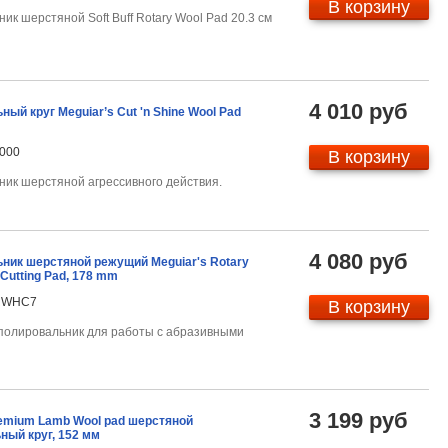
В корзину
ик шерстяной Soft Buff Rotary Wool Pad 20.3 см
4 010 руб
ый круг Meguiar’s Cut 'n Shine Wool Pad
4000
В корзину
ик шерстяной агрессивного действия.
4 080 руб
ник шерстяной режущий Meguiar's Rotary
Cutting Pad, 178 mm
WRWHC7
В корзину
полировальник для работы с абразивными
3 199 руб
remium Lamb Wool pad шерстяной
ный круг, 152 мм