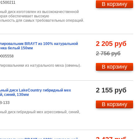
91500211
В корзину
ый диск изготовлен из высококачественной
орая обеспечивает высокую
льность для самых требовательных операций.
2 205 руб
лировальник BRAYT из 100% натуральной
енка белый 150мм
2 756 руб
0005558
ировальники из натурального меха (овчины).
В корзину
2 155 руб
ный диск LakeCountry гибридный мех
й, синий, 130мм
B-133
В корзину
ый диск гибридный мех агрессивный, синий,