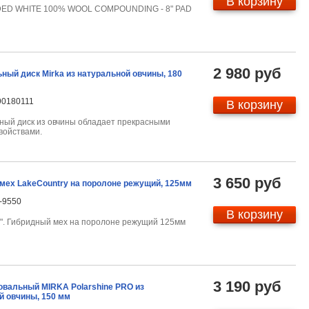
В корзину
DED WHITE 100% WOOL COMPOUNDING - 8" PAD
2 980 руб
ный диск Mirka из натуральной овчины, 180
90180111
В корзину
ный диск из овчины обладает прекрасными
войствами.
3 650 руб
мех LakeCountry на поролоне режущий, 125мм
-9550
В корзину
".
Гибридный мех на поролоне режущий 125мм
3 190 руб
овальный MIRKA Polarshine PRO из
й овчины, 150 мм