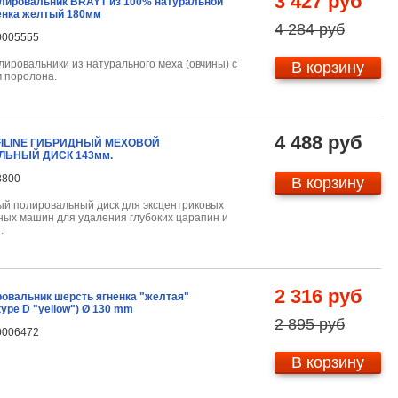
3 427 руб
лировальник BRAYT из 100% натуральной
енка желтый 180мм
4 284 руб
0005555
ировальники из натурального меха (овчины) с
В корзину
 поролона.
4 488 руб
FILINE ГИБРИДНЫЙ МЕХОВОЙ
ЛЬНЫЙ ДИСК 143мм.
3800
В корзину
й полировальный диск для эксцентриковых
ых машин для удаления глубоких царапин и
й.
2 316 руб
ровальник шерсть ягненка "желтая"
type D "yellow") Ø 130 mm
2 895 руб
0006472
В корзину