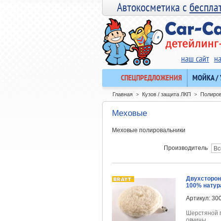
Автокосметика с
беспла
наш сайт
н
СПЕЦПРЕДЛОЖЕНИЯ
МОЙКА /
Главная
Кузов / защита ЛКП
Полиров
>
>
Меховые
Меховые полировальники
Производитель
Двухсторон
100% натур
Артикул: 30
Шерстяной 
овчины.