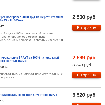
2 500 руб
cepts Полировальный круг из шерсти Premium
TopWool L 165мм
547
В корзину
ый круг из 100% натуральной шерсти с
 поролоновым слоем обеспечивает
й абразивный эффект на свежих и старых ЛКП.
2 599 руб
лировальник BRAYT из 100% натуральной
енка желтый 150мм
3 249 руб
0005556
ировальники из натурального меха (овчины) с
В корзину
 поролона.
3 520 руб
полировальник Hi-Tech двухсторонний, 8"
775