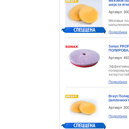
Меховой по
шерсти ягн
Артикул: 30
Меховые пол
напылением
Подробнее
Sonax PRO
ПОЛИРОВА
Артикул: 49
Эффективны
полировальн
затертосте
Подробнее
Brayt Поли
(lambswool 
Артикул: 30
Подробнее