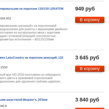
949 руб
лировальник на поролоне 130/150 LERATON
-004.952
В корзину
лировальник «резаный» на поролоновой
редназначен для работы с машинками двойного
зготовлен из натурального меха с коротким
адает отличной режущей способностью.
диаметры исполнения – 80/125/150мм.
3 645 руб
мех LakeCountry на поролоне режущий, 125
-2550
В корзину
ный круг HD-2550
изготовлен из гибридного
вого цвета и оранжевой поролоновой
дназначен для удаления глубоких царапин.
3 840 руб
ник шерстяной Meguiar’s, 203мм
RWC8