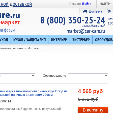
тной доставкой
НАЙТИ:
Аккаунт
Войти
Доставка
8 (800) 350-25-24
пн-
10:
звонок бесплатный
аш форум
market@car-care.ru
 УХОД
КУЗОВ / ЗАЩИТА ЛКП
ИНТЕРЬЕР
ЭКСТЕРЬЕР
ОБОРУДОВ
альники для авто
Меховые
>
Сортировать по
4 565 руб
ний шерстяной полировальный круг Brayt из
альной овчины с адаптером 220мм
5 371 руб
0006614
полировальный круг из 100% натуральной
В корзину