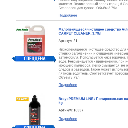
свежий вид коврикам, винилу, обивке из тк
колесам. Великолепный запах корицы! Со
Безопасен для кузова. Объём 3.79л.
Подробнее
Малопенящееся чистящее средство Aut
CARPET CLEANER, 3.79л
Артикул: 21
Низкопенящееся чистящее средство для 
стойких
загрязнений и очищения интерье
автомобиля.
Используется как в горячей, 
воде.
Рекомендуется к применению, при 
моющего пылесоса.
Легко смывается, не 
следов и разводов.
Также может использов
пятновыводитель.
Соответствует требова
Объём 3.79л.
Подробнее
Brayt PREMIUM LINE / Полировальная п
kg
Артикул: 16337
Подробнее