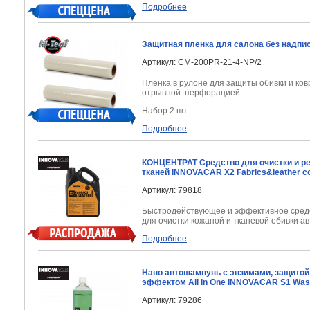
Подробнее
Защитная пленка для салона без надписе
Артикул: CM-200PR-21-4-NP/2
Пленка в рулоне для защиты обивки и ковр
отрывной перфорацией.
Набор 2 шт.
Подробнее
КОНЦЕНТРАТ Средство для очистки и ре
тканей INNOVACAR X2 Fabrics&leather co
Артикул: 79818
Быстродействующее и эффективное сред
для очистки кожаной и тканевой обивки а
Подробнее
Нано автошампунь с энзимами, защито
эффектом All in One INNOVACAR S1 Was
Артикул: 79286