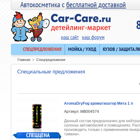
Автокосметика с
бесплатной доставкой
наш сайт
наш форум
СПЕЦПРЕДЛОЖЕНИЯ
МОЙКА / УХОД
КУЗОВ / ЗАЩИТА Л
Главная
Спецпредложения
>
Специальные предложения
AromaDryFog ароматизатор Мята 1 л
Артикул: MB004574
Данный состав предназначен для нейтрал
салонах автомобилей и помещениях. Ра
производить только с применением генер
тумана».