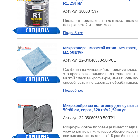
R1, 250 мл
Артикул: 300007597
Препарат предназначен для восстановле
поверхностей из пластмасс.
Подробнее
Микрофибра "Морской котик" без краев, 
м2, 50штук
Артикул: 22-34040380-50/PC1
Салфетка из микрофибры премиум-класса 
это профессиональное полотенце, изгото
мягкой смеси микрофибры, имеет больш
способность и не царапает обрабатывае
Подробнее
Микрофибровое полотенце для сушки ав
50*60 см, серое, 620 гр/м2, 50штук
Артикул: 22-35060560-50/TP1
Микрофибровое полотенце имеет специа
«крученая петля», которое обеспечивает
впитываемость влаги – в 4-5 раз больше 