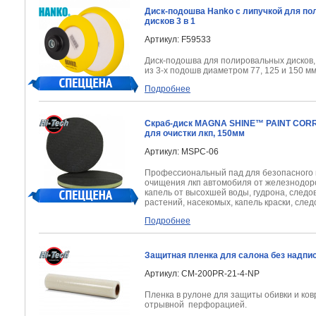
Диск-подошва Hanko с липучкой для п
дисков 3 в 1
Артикул: F59533
Диск-подошва для полировальных дисков,
из 3-х подошв диаметром 77, 125 и 150 м
Подробнее
Скраб-диск MAGNA SHINE™ PAINT CORR
для очистки лкп, 150мм
Артикул: MSPC-06
Профессиональный пад для безопасного и
очищения лкп автомобиля от железнодор
капель от высохшей воды, гудрона, следов
растений, насекомых, капель краски, след
Подробнее
Защитная пленка для салона без надпис
Артикул: CM-200PR-21-4-NP
Пленка в рулоне для защиты обивки и ковр
отрывной перфорацией.