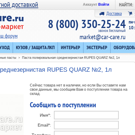
тной доставкой
НАЙТИ:
Аккаунт
Войти
Доставка
8 (800) 350-25-24
пн-
10:
звонок бесплатный
аш форум
market@car-care.ru
 УХОД
КУЗОВ / ЗАЩИТА ЛКП
ИНТЕРЬЕР
ЭКСТЕРЬЕР
ОБОРУДОВ
ные пасты
Паста полировальная среднезернистая RUPES QUARZ №2, 1л
>
среднезернистая RUPES QUARZ №2, 1л
Сейчас товара нет в наличии, но если Вы оставите нам
свои данные, мы сообщим Вам о поступлении товара на
склад.
Сообщить о поступлении
Имя*:
Email*: