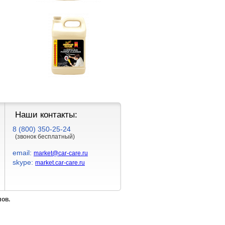
Наши контакты:
8 (800) 350-25-24
(звонок бесплатный)
email:
market@car-care.ru
skype:
market.car-care.ru
лов.