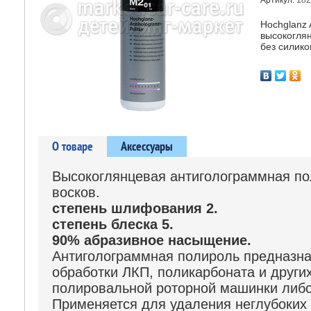
Артикул:
182
Hochglanz 
высокогля
без силико
О товаре
Аксессуары
Высокоглянцевая антиголограммная по
восков.
степень шлифования 2.
степень блеска 5.
90% абразивное насыщение.
Антиголограммная полироль предназна
обработки ЛКП, поликарбоната и друг
полировальной роторной машинки либо
Применяется для удаления неглубоких 