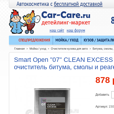
Автокосметика с
бесплатной доставкой
наш сайт
наш форум
СПЕЦПРЕДЛОЖЕНИЯ
МОЙКА / УХОД
КУЗОВ / ЗАЩИТА Л
Главная
Мойка / уход
Очистители кузова для авто
Битума, смолы,
>
>
>
Smart Open "07" CLEAN EXCESS
очиститель битума, смолы и реаге
878 
Добавить
Артикул:
150