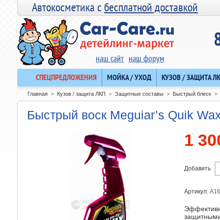
Автокосметика с
бесплатной доставкой
наш сайт
наш форум
СПЕЦПРЕДЛОЖЕНИЯ
МОЙКА / УХОД
КУЗОВ / ЗАЩИТА Л
Главная
Кузов / защита ЛКП
Защитные составы
Быстрый блеск
>
>
>
>
Быстрый воск Meguiar’s Quik Wax
1 30
Добавить
Артикул:
A1
Эффективн
защитными 