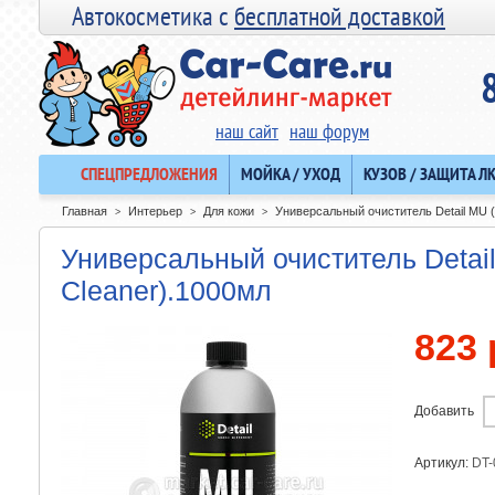
Автокосметика с
бесплатной доставкой
наш сайт
наш форум
СПЕЦПРЕДЛОЖЕНИЯ
МОЙКА / УХОД
КУЗОВ / ЗАЩИТА Л
Главная
Интерьер
Для кожи
Универсальный очиститель Detail MU (
>
>
>
Универсальный очиститель Detail
Cleaner).1000мл
823 
Добавить
Артикул:
DT-