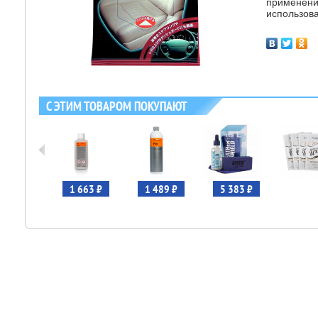
применени
использова
С ЭТИМ ТОВАРОМ ПОКУПАЮТ
 251 ₽
1 663 ₽
1 489 ₽
5 383 ₽