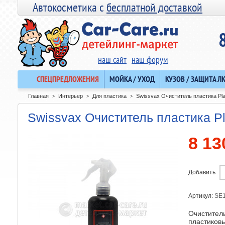
Автокосметика с
бесплатной доставкой
наш сайт
наш форум
СПЕЦПРЕДЛОЖЕНИЯ
МОЙКА / УХОД
КУЗОВ / ЗАЩИТА Л
Главная
Интерьер
Для пластика
Swissvax Очиститель пластика Pla
>
>
>
Swissvax Очиститель пластика Pl
8 13
Добавить
Артикул:
SE
Очиститель
пластиков