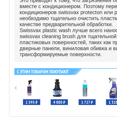
Это приводит к тому, что загрязнения 
вместе с кондиционером. Поэтому пер
кондиционеров swissvax protecton или p
необходимо тщательно очистить пласт
качестве предварительной обработки.
Swissvax plastic wash лучше всего нано
swissvax cleaning brush для тщательной
пластиковых поверхностей, таких как 
дверные панели, виниловая обивка и 
трансформируемые поверхности.
С ЭТИМ ТОВАРОМ ПОКУПАЮТ
455 ₽
1 595 ₽
4 000 ₽
1 727 ₽
1 32