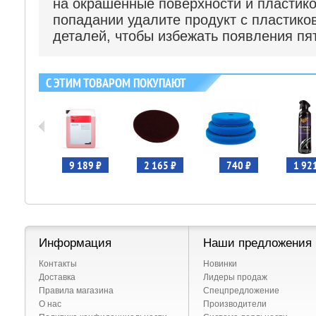
на окрашенные поверхности и пластик
попадании удалите продукт с пластик
деталей, чтобы избежать появления пя
С ЭТИМ ТОВАРОМ ПОКУПАЮТ
 680 ₽
9 189 ₽
2 165 ₽
740 ₽
1 92
Информация
Наши предложения
Контакты
Новинки
Доставка
Лидеры продаж
Правила магазина
Спецпредложение
О нас
Производители