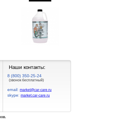
Наши контакты:
8 (800) 350-25-24
(звонок бесплатный)
email:
market@car-care.ru
skype:
market.car-care.ru
лов.