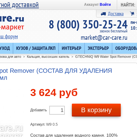
тной доставкой
НАЙТИ:
Аккаунт
Войти
Доставка
8 (800) 350-25-24
пн-
10:
звонок бесплатный
аш форум
market@car-care.ru
 УХОД
КУЗОВ / ЗАЩИТА ЛКП
ИНТЕРЬЕР
ЭКСТЕРЬЕР
ОБОРУДОВ
зова для авто
Кальция, высохших капель
GTECHNIQ W9 Water Spot Remover 
>
>
pot Remover (СОСТАВ ДЛЯ УДАЛЕНИЯ
 мл
3 624 руб
В корзину
Добавить
Артикул:
W9 0.5
Состав для удаления водного камня. 100%