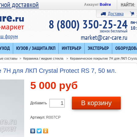
тной доставкой
НАЙТИ:
Аккаунт
Войти
Доставка
8 (800) 350-25-24
пн-
10:
звонок бесплатный
аш форум
market@car-care.ru
 УХОД
КУЗОВ / ЗАЩИТА ЛКП
ИНТЕРЬЕР
ЭКСТЕРЬЕР
ОБОРУДОВ
ые составы
Керамика / жидкие стекла
Керамическое покрытие 7H для ЛКП Crystal
>
>
7H для ЛКП Crystal Protect RS 7, 50 мл.
5 000 руб
В корзину
Добавить
Артикул:
R007CP