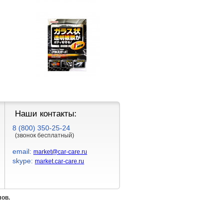
Наши контакты:
8 (800) 350-25-24
(звонок бесплатный)
email:
market@car-care.ru
skype:
market.car-care.ru
лов.