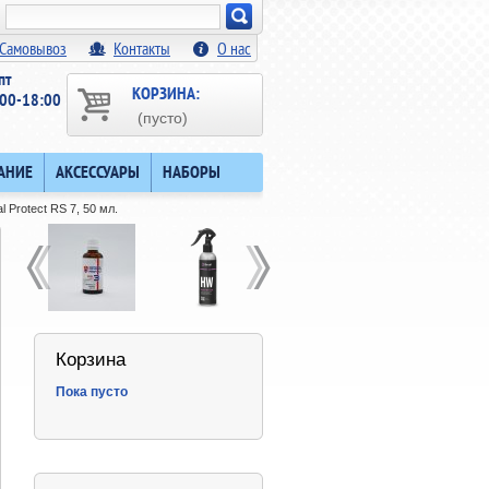
Искать!
Самовывоз
Контакты
О нас
пт
КОРЗИНА:
00-18:00
(пусто)
АНИЕ
АКСЕССУАРЫ
НАБОРЫ
 Protect RS 7, 50 мл.
Корзина
Пока пусто