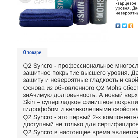
кварцевое
уровня. Д
невероятны
О товаре
Q2 Syncro
- профессиональное многосл
защитное покрытие высшего уровня. Д
защиту и невероятные гладкость и свой
Основа из обновленного Q2 Mohs обесп
знАчимую долговечность. А новый верх
Skin – супергладкое финишное покры
гидрофобом и великолепными свойства
Q2 Syncro
- это первый 2-х компонент
доступный не только для сертифициро
Q2 Syncro
в настоящее время являетс