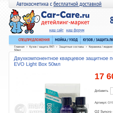
Автокосметика с
бесплатной доставкой
наш сайт
наш форум
СПЕЦПРЕДЛОЖЕНИЯ
МОЙКА / УХОД
КУЗОВ / ЗАЩИТА Л
Главная
Кузов / защита ЛКП
Защитные составы
Керамика / жидкие
>
>
>
50мл
Двухкомпонентное кварцевое защитное 
EVO Light Box 50мл
17 6
Добавить
Артикул:
GY
Q2 Syncro