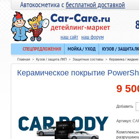
Автокосметика с
бесплатной доставкой
наш сайт
наш форум
СПЕЦПРЕДЛОЖЕНИЯ
МОЙКА / УХОД
КУЗОВ / ЗАЩИТА Л
Главная
Кузов / защита ЛКП
Защитные составы
Керамика / жидкие
>
>
>
Керамическое покрытие PowerS
9 50
Добавить
Артикул:
CA
Комплексн
разрушающ