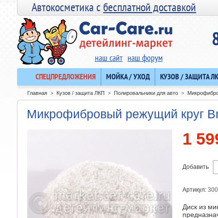
Автокосметика с
бесплатной доставкой
наш сайт
наш форум
СПЕЦПРЕДЛОЖЕНИЯ
МОЙКА / УХОД
КУЗОВ / ЗАЩИТА Л
Главная
Кузов / защита ЛКП
Полировальники для авто
Микрофибро
>
>
>
Микрофибровый режущий круг Br
1 59
Добавить
Артикул:
300
Диск из ми
предназна