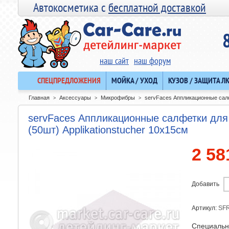
Автокосметика с
бесплатной доставкой
наш сайт
наш форум
СПЕЦПРЕДЛОЖЕНИЯ
МОЙКА / УХОД
КУЗОВ / ЗАЩИТА Л
Главная
Аксессуары
Микрофибры
servFaces Аппликационные салф
>
>
>
servFaces Аппликационные салфетки для
(50шт) Applikationstucher 10x15см
2 58
Добавить
Артикул:
SF
Специальн