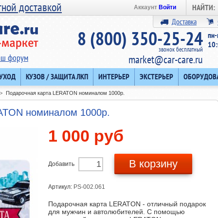
тной доставкой
НАЙТИ:
Аккаунт
Войти
Доставка
8 (800) 350-25-24
пн-
10:
звонок бесплатный
аш форум
market@car-care.ru
 УХОД
КУЗОВ / ЗАЩИТА ЛКП
ИНТЕРЬЕР
ЭКСТЕРЬЕР
ОБОРУДОВ
Подарочная карта LERATON номиналом 1000р.
>
ATON номиналом 1000р.
1 000 руб
В корзину
Добавить
Артикул:
PS-002.061
Подарочная карта LERATON - отличный подарок
для мужчин и автолюбителей. С помощью