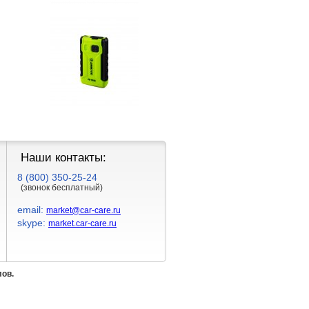
Наши контакты:
8 (800) 350-25-24
(звонок бесплатный)
email:
market@car-care.ru
skype:
market.car-care.ru
лов.