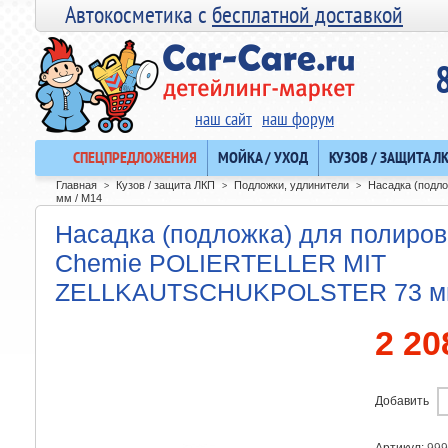
Автокосметика с
бесплатной доставкой
наш сайт
наш форум
СПЕЦПРЕДЛОЖЕНИЯ
МОЙКА / УХОД
КУЗОВ / ЗАЩИТА Л
Главная
Кузов / защита ЛКП
Подложки, удлинители
Насадка (подл
>
>
>
мм / М14
Насадка (подложка) для полиров
Chemie POLIERTELLER MIT
ZELLKAUTSCHUKPOLSTER 73 мм
2 20
Добавить