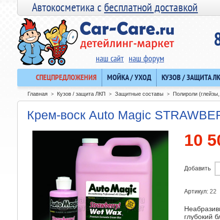
Автокосметика с
бесплатной доставкой
наш сайт
наш форум
СПЕЦПРЕДЛОЖЕНИЯ
МОЙКА / УХОД
КУЗОВ / ЗАЩИТА Л
Главная
Кузов / защита ЛКП
Защитные составы
Полироли (глейзы,
>
>
>
Крем-воск Auto Magic STRAWBE
10 5
Добавить
Артикул:
22
Неабразив
глубокий б