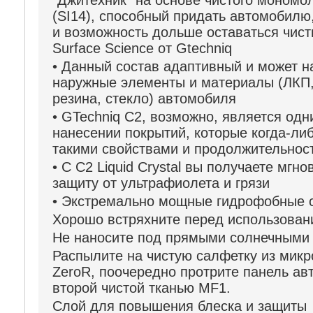
"Джитехник" на основе чистого мономо
(SI14), способный придать автомобилю,
и возможность дольше оставаться чист
Surface Science от Gtechniq
• Данный состав адаптивный и может н
наружные элементы и материалы (ЛКП, 
резина, стекло) автомобиля
• GTechniq C2, возможно, является одн
нанесении покрытий, которые когда-ли
такими свойствами и продолжительнос
• С C2 Liquid Crystal вы получаете мг
защиту от ультрафиолета и грязи
• Экстремально мощные гидрофобные 
Хорошо встряхните перед использова
Не наносите под прямыми солнечными
Распылите на чистую салфетку из микр
ZeroR, поочередно протрите панель ав
второй чистой тканью MF1.
Слой для повышения блеска и защиты