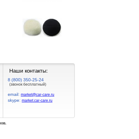
Наши контакты:
8 (800) 350-25-24
(звонок бесплатный)
email:
market@car-care.ru
skype:
market.car-care.ru
лов.