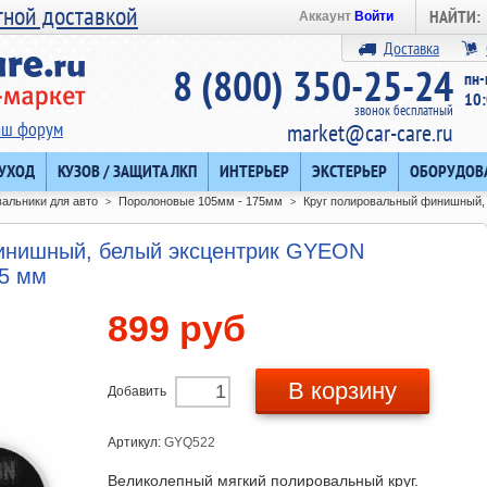
тной доставкой
НАЙТИ:
Аккаунт
Войти
Доставка
8 (800) 350-25-24
пн-
10:
звонок бесплатный
аш форум
market@car-care.ru
 УХОД
КУЗОВ / ЗАЩИТА ЛКП
ИНТЕРЬЕР
ЭКСТЕРЬЕР
ОБОРУДОВ
альники для авто
Поролоновые 105мм - 175мм
Круг полировальный финишный
>
>
инишный, белый эксцентрик GYEON
5 мм
899 руб
В корзину
Добавить
Артикул:
GYQ522
Великолепный мягкий полировальный круг.