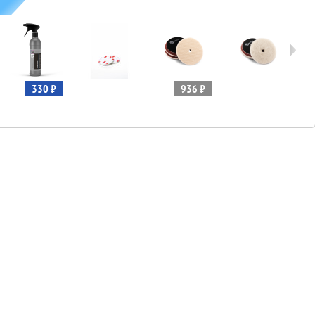
330 ₽
936 ₽