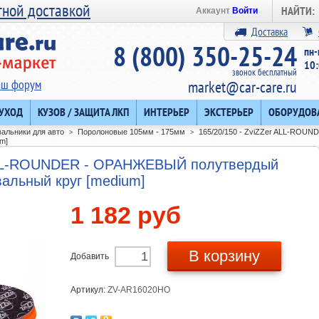
тной доставкой
НАЙТИ:
Аккаунт
Войти
Доставка
8 (800) 350-25-24
пн-
10:
звонок бесплатный
аш форум
market@car-care.ru
 УХОД
КУЗОВ / ЗАЩИТА ЛКП
ИНТЕРЬЕР
ЭКСТЕРЬЕР
ОБОРУДОВ
альники для авто
Поролоновые 105мм - 175мм
165/20/150 - ZviZZer ALL-ROU
>
>
m]
 ALL-ROUNDER - ОРАНЖЕВЫЙ полутвердый
альный круг [medium]
1 182 руб
В корзину
Добавить
Артикул:
ZV-AR16020HO