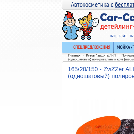
Автокосметика с
беспла
наш сайт
н
СПЕЦПРЕДЛОЖЕНИЯ
МОЙКА /
Главная
Кузов / защита ЛКП
Полиров
>
>
(одношаговый) полировальный круг [mediu
165/20/150 - ZviZZer
(одношаговый) полиров