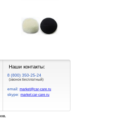
Наши контакты:
8 (800) 350-25-24
(звонок бесплатный)
email:
market@car-care.ru
skype:
market.car-care.ru
лов.