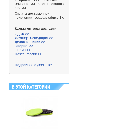
Отправка транспортными
компаниями
по согласованию
с Вами.
4 450 ₽
6 390 ₽
Оплата доставки при
получении товара в офисе ТК
Калькуляторы доставки:
СДЭК >>
ЖелДорЭкспедиция >>
Деловые линии >>
Энергия >>
ТК КИТ >>
Почта России >>
Подробнее о доставке...
В ЭТОЙ КАТЕГОРИИ