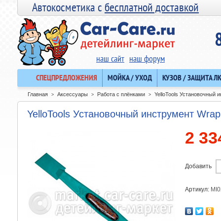
Автокосметика с
бесплатной доставкой
наш сайт
наш форум
СПЕЦПРЕДЛОЖЕНИЯ
МОЙКА / УХОД
КУЗОВ / ЗАЩИТА Л
Главная
Аксессуары
Работа с плёнками
YelloTools Установочный 
>
>
>
YelloTools Установочный инструмент Wrap
2 33
Добавить
Артикул:
MI0