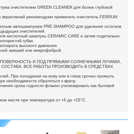
битума очистителем GREEN CLEANER для более глубокой
их вкраплений рекомендуем применить очиститель FERRUM
катным автошампунем PRE-SHAMPOO для удаления остатков
редыдущих очистителей.
биля кислотный шампунь CERAMIC CARE и затем подетально
опористой губки.
аппарата высокого давления.
енной замшей или микрофиброй.
 ПОВЕРХНОСТЬ И ПОД ПРЯМЫМИ СОЛНЕЧНЫМИ ЛУЧАМИ,
 СОСТАВА. ВСЕ РАБОТЫ ПРОИЗВОДИТЬ В СРЕДСТВАХ
.
елей. При попадании на кожу или в глаза срочно промыть
ри необходимости обратиться к врачу.
ечения срока годности флакон утилизировать как бытовой
мом месте при температуре от +5 до +25°С.