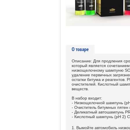
О товаре
Описание:
Для продления сро
который является сочетанием 
низкощелочному шампуню SO
удаление первичных загрязн
остатки битума и реагентов.
очистителей. Кислотный шам
веществ.
В набор входит:
- Низкощелочной шампунь (pH
- Очиститель битумных пяте
- Деликатный автошампунь 
- Кислотный шампунь (pH 2) 
1. Вымойте автомобиль низк