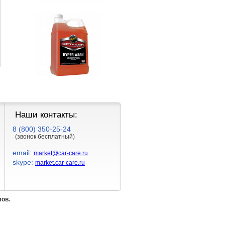
368 ₽
1 097 ₽
Наши контакты:
8 (800) 350-25-24
(звонок бесплатный)
email:
market@car-care.ru
skype:
market.car-care.ru
лов.