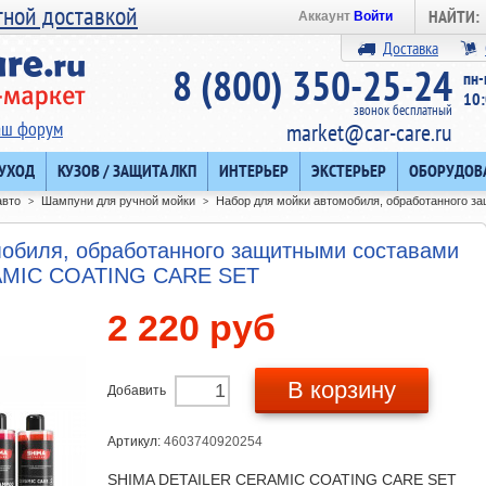
тной доставкой
НАЙТИ:
Аккаунт
Войти
Доставка
8 (800) 350-25-24
пн-
10:
звонок бесплатный
аш форум
market@car-care.ru
 УХОД
КУЗОВ / ЗАЩИТА ЛКП
ИНТЕРЬЕР
ЭКСТЕРЬЕР
ОБОРУДОВ
авто
Шампуни для ручной мойки
Набор для мойки автомобиля, обработанного 
>
>
мобиля, обработанного защитными составами
AMIC COATING CARE SET
2 220 руб
В корзину
Добавить
Артикул:
4603740920254
SHIMA DETAILER CERAMIC COATING CARE SET