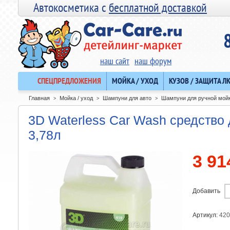
Автокосметика с
бесплатной доставкой
наш сайт
наш форум
СПЕЦПРЕДЛОЖЕНИЯ
МОЙКА / УХОД
КУЗОВ / ЗАЩИТА Л
Главная
Мойка / уход
Шампуни для авто
Шампуни для ручной мой
>
>
>
3D Waterless Car Wash средство
3,78л
3 91
Добавить
Артикул:
42