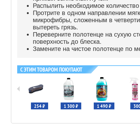
Распылить необходимое количество 
Протрите в одном направлении мяг
микрофибры, сложенным в четверти,
вытереть грязь.
Переверните полотенце на сухую с
поверхность до блеска.
Замените на чистое полотенце по м
С ЭТИМ ТОВАРОМ ПОКУПАЮТ
 690 ₽
254 ₽
1 300 ₽
1 490 ₽
300