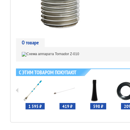
О товаре
С ЭТИМ ТОВАРОМ ПОКУПАЮТ
 179 ₽
1 595 ₽
419 ₽
598 ₽
209