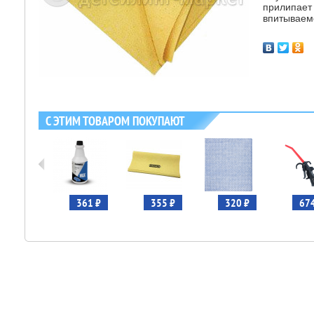
прилипает 
впитываемо
С ЭТИМ ТОВАРОМ ПОКУПАЮТ
669 ₽
361 ₽
355 ₽
320 ₽
674