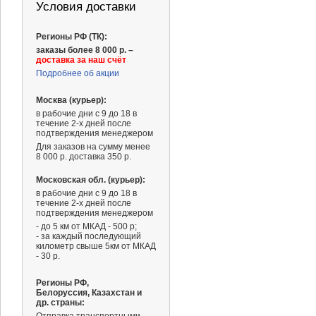
Условия доставки
Регионы РФ (ТК):
заказы более 8 000 р. –
доставка за наш счёт
Подробнее об акции
Москва (курьер):
в рабочие дни с 9 до 18 в
течение 2-х дней после
подтверждения менеджером
Для заказов на сумму менее
8 000 р. доставка 350 р.
Московская обл. (курьер):
в рабочие дни с 9 до 18 в
течение 2-х дней после
подтверждения менеджером
- до 5 км от МКАД - 500 р;
- за каждый последующий
километр свыше 5км от МКАД
- 30 р.
Регионы РФ,
995 ₽
1 967 ₽
Белоруссия, Казахстан и
др. страны: