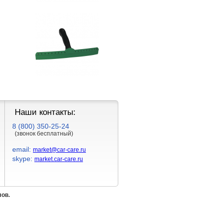
Наши контакты:
8 (800) 350-25-24
(звонок бесплатный)
email:
market@car-care.ru
skype:
market.car-care.ru
лов.