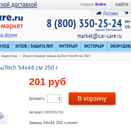
тной доставкой
НАЙТИ:
Аккаунт
Войти
Доставка
8 (800) 350-25-24
пн-
10:
звонок бесплатный
аш форум
market@car-care.ru
 УХОД
КУЗОВ / ЗАЩИТА ЛКП
ИНТЕРЬЕР
ЭКСТЕРЬЕР
ОБОРУДОВ
, водосгоны
Искусственная замша AuTech 54х44 см 250 г
>
uTech 54х44 см 250 г
201 руб
В корзину
Добавить
Артикул:
999059/250
Замша 54х44 250 г.синяя.