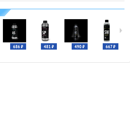
686 ₽
481 ₽
490 ₽
667 ₽