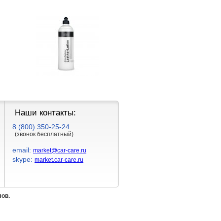
Наши контакты:
8 (800) 350-25-24
(звонок бесплатный)
email:
market@car-care.ru
skype:
market.car-care.ru
лов.