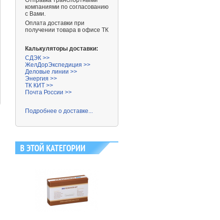
Отправка транспортными
компаниями
по согласованию
с Вами.
Оплата доставки при
получении товара в офисе ТК
Калькуляторы доставки:
СДЭК >>
ЖелДорЭкспедиция >>
Деловые линии >>
667 ₽
430 ₽
Энергия >>
ТК КИТ >>
Почта России >>
Подробнее о доставке...
В ЭТОЙ КАТЕГОРИИ