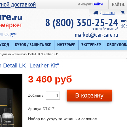
тной доставкой
НАЙТИ:
Аккаунт
Войти
Доставка
8 (800) 350-25-24
пн-
10:
звонок бесплатный
аш форум
market@car-care.ru
 УХОД
КУЗОВ / ЗАЩИТА ЛКП
ИНТЕРЬЕР
ЭКСТЕРЬЕР
ОБОРУДОВ
 для очистки кожи Detail LK "Leather Kit"
Detail LK "Leather Kit"
3 460 руб
В корзину
Добавить
Артикул:
DT-0171
Набор по уходу за кожаным салоном