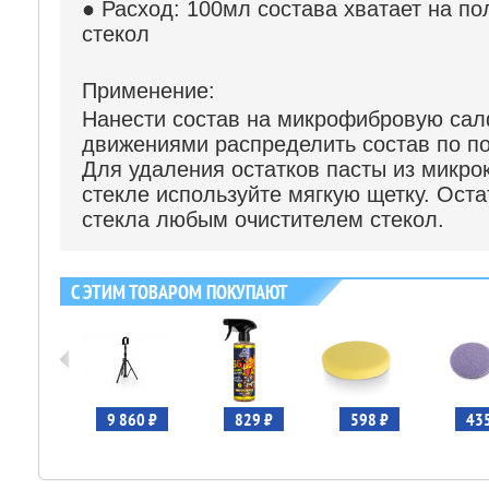
● Расход: 100мл состава хватает на п
стекол
Применение:
Нанести состав на микрофибровую сал
движениями распределить состав по по
Для удаления остатков пасты из микрок
стекле используйте мягкую щетку. Оста
стекла любым очистителем стекол.
С ЭТИМ ТОВАРОМ ПОКУПАЮТ
 950 ₽
9 860 ₽
829 ₽
598 ₽
435