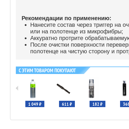
Рекомендации по применению:
Нанесите состав через триггер на 
или на полотенце из микрофибры;
Аккуратно протрите обрабатываему
После очистки поверхности переве
полотенце на чистую сторону и прот
С ЭТИМ ТОВАРОМ ПОКУПАЮТ
 245 ₽
1 049 ₽
611 ₽
182 ₽
368