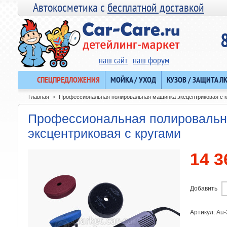
Автокосметика с
бесплатной доставкой
наш сайт
наш форум
СПЕЦПРЕДЛОЖЕНИЯ
МОЙКА / УХОД
КУЗОВ / ЗАЩИТА Л
Главная
Профессиональная полировальная машинка эксцентриковая с 
>
Профессиональная полировальн
эксцентриковая с кругами
14 3
Добавить
Артикул:
Au-