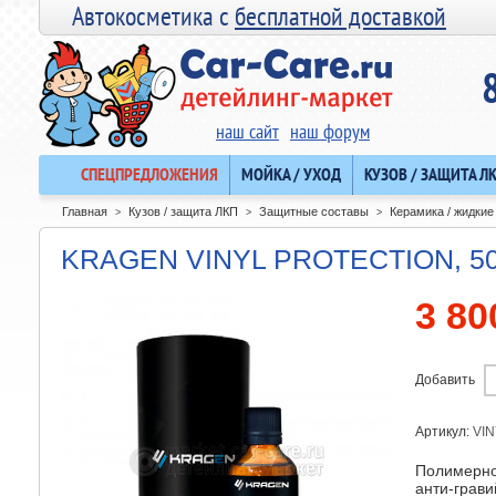
Автокосметика с
бесплатной доставкой
наш сайт
наш форум
СПЕЦПРЕДЛОЖЕНИЯ
МОЙКА / УХОД
КУЗОВ / ЗАЩИТА Л
Главная
Кузов / защита ЛКП
Защитные составы
Керамика / жидкие
>
>
>
KRAGEN VINYL PROTECTION, 5
3 80
Добавить
Артикул:
VI
Полимерно
анти-грави