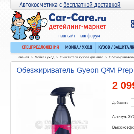
Автокосметика с
бесплатной доставкой
наш сайт
наш форум
СПЕЦПРЕДЛОЖЕНИЯ
МОЙКА / УХОД
КУЗОВ / ЗАЩИТА Л
Главная
Мойка / уход
Очистители кузова для авто
Обезжиривател
>
>
>
Обезжириватель Gyeon Q²M Prep
2 09
Добавить
Артикул:
GY
Высокоэфф