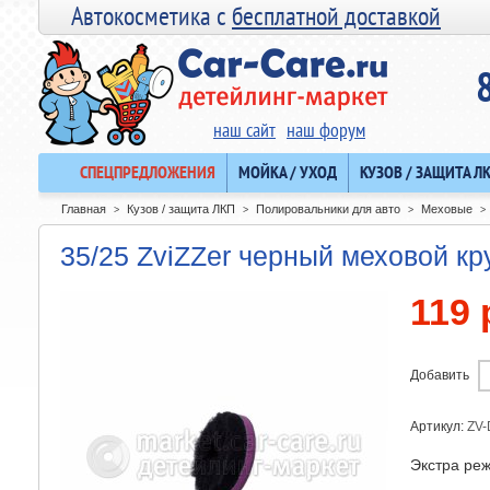
Автокосметика с
бесплатной доставкой
наш сайт
наш форум
СПЕЦПРЕДЛОЖЕНИЯ
МОЙКА / УХОД
КУЗОВ / ЗАЩИТА Л
Главная
Кузов / защита ЛКП
Полировальники для авто
Меховые
>
>
>
>
35/25 ZviZZer черный меховой кру
119 
Добавить
Артикул:
ZV
Экстра ре