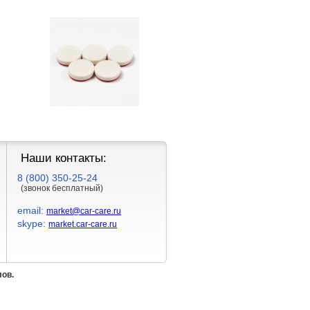
Наши контакты:
8 (800) 350-25-24
(звонок бесплатный)
email:
market@car-care.ru
skype:
market.car-care.ru
лов.