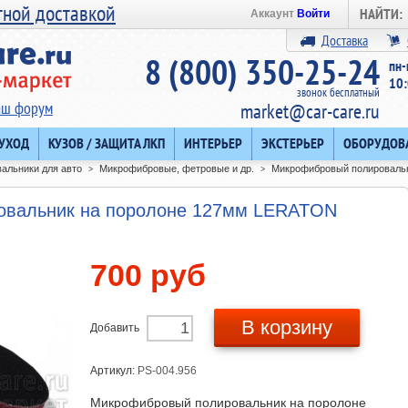
тной доставкой
НАЙТИ:
Аккаунт
Войти
Доставка
8 (800) 350-25-24
пн-
10:
звонок бесплатный
аш форум
market@car-care.ru
 УХОД
КУЗОВ / ЗАЩИТА ЛКП
ИНТЕРЬЕР
ЭКСТЕРЬЕР
ОБОРУДОВ
альники для авто
Микрофибровые, фетровые и др.
Микрофибровый полироваль
>
>
овальник на поролоне 127мм LERATON
700 руб
В корзину
Добавить
Артикул:
PS-004.956
Микрофибровый полировальник на поролоне