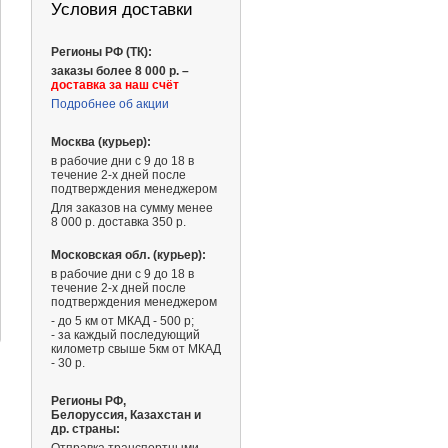
Условия доставки
Регионы РФ (ТК):
заказы более 8 000 р. –
доставка за наш счёт
Подробнее об акции
Москва (курьер):
в рабочие дни с 9 до 18 в
течение 2-х дней после
подтверждения менеджером
Для заказов на сумму менее
8 000 р. доставка 350 р.
Московская обл. (курьер):
в рабочие дни с 9 до 18 в
1 664 ₽
1 156 ₽
течение 2-х дней после
подтверждения менеджером
- до 5 км от МКАД - 500 р;
- за каждый последующий
километр свыше 5км от МКАД
- 30 р.
Регионы РФ,
Белоруссия, Казахстан и
др. страны: