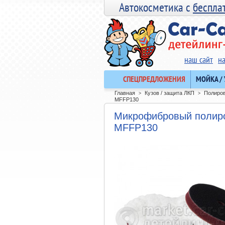
Автокосметика с
беспла
наш сайт
н
СПЕЦПРЕДЛОЖЕНИЯ
МОЙКА /
Главная
Кузов / защита ЛКП
Полиров
>
>
MFFP130
Микрофибровый полир
MFFP130