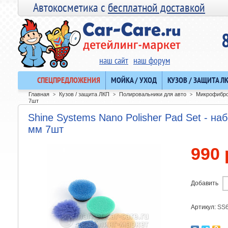
Автокосметика с
бесплатной доставкой
наш сайт
наш форум
СПЕЦПРЕДЛОЖЕНИЯ
МОЙКА / УХОД
КУЗОВ / ЗАЩИТА Л
Главная
Кузов / защита ЛКП
Полировальники для авто
Микрофибро
>
>
>
7шт
Shine Systems Nano Polisher Pad Set - наб
мм 7шт
990 
Добавить
Артикул:
SS