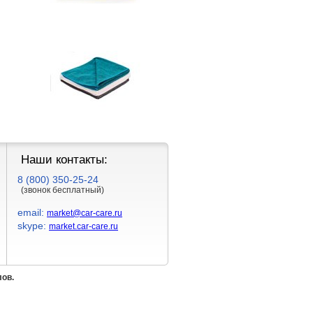
Наши контакты:
8 (800) 350-25-24
(звонок бесплатный)
email:
market@car-care.ru
skype:
market.car-care.ru
лов.