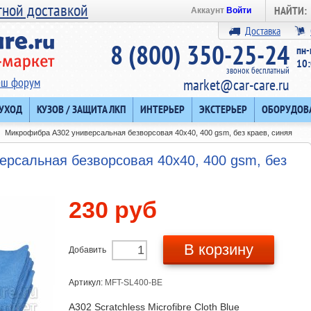
тной доставкой
НАЙТИ:
Аккаунт
Войти
Доставка
8 (800) 350-25-24
пн-
10:
звонок бесплатный
аш форум
market@car-care.ru
 УХОД
КУЗОВ / ЗАЩИТА ЛКП
ИНТЕРЬЕР
ЭКСТЕРЬЕР
ОБОРУДОВ
Микрофибра A302 универсальная безворсовая 40x40, 400 gsm, без краев, синяя
рсальная безворсовая 40x40, 400 gsm, без
230 руб
В корзину
Добавить
Артикул:
MFT-SL400-BE
A302 Scratchless Microfibre Cloth Blue