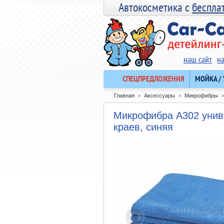
Автокосметика с
беспла
наш сайт
н
СПЕЦПРЕДЛОЖЕНИЯ
МОЙКА /
Главная
Аксессуары
Микрофибры
>
>
>
Микрофибра A302 униве
краев, синяя