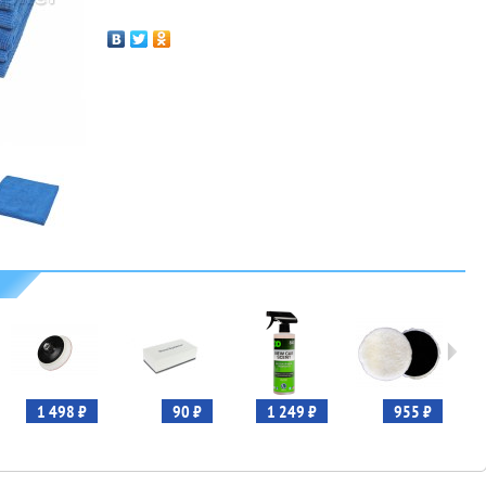
1 498 ₽
90 ₽
1 249 ₽
955 ₽