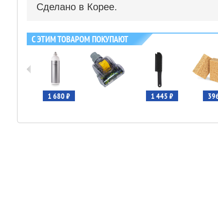
Сделано в Корее.
С ЭТИМ ТОВАРОМ ПОКУПАЮТ
 116 ₽
1 680 ₽
1 445 ₽
396