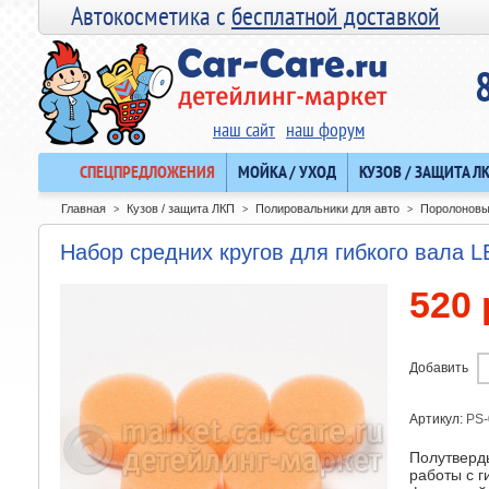
Автокосметика с
бесплатной доставкой
наш сайт
наш форум
СПЕЦПРЕДЛОЖЕНИЯ
МОЙКА / УХОД
КУЗОВ / ЗАЩИТА Л
Главная
Кузов / защита ЛКП
Полировальники для авто
Поролоновы
>
>
>
Набор средних кругов для гибкого вала 
520 
Добавить
Артикул:
PS-
Полутверд
работы с г