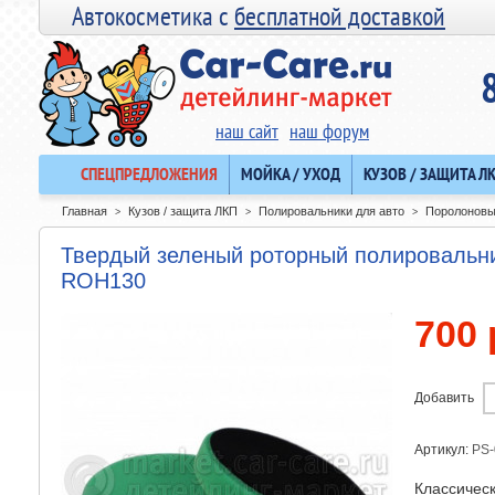
Автокосметика с
бесплатной доставкой
наш сайт
наш форум
СПЕЦПРЕДЛОЖЕНИЯ
МОЙКА / УХОД
КУЗОВ / ЗАЩИТА Л
Главная
Кузов / защита ЛКП
Полировальники для авто
Поролоновы
>
>
>
Твердый зеленый роторный полироваль
ROH130
700 
Добавить
Артикул:
PS-
Классичес