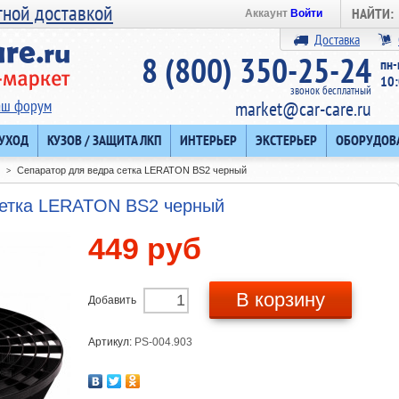
тной доставкой
НАЙТИ:
Аккаунт
Войти
Доставка
8 (800) 350-25-24
пн-
10:
звонок бесплатный
аш форум
market@car-care.ru
 УХОД
КУЗОВ / ЗАЩИТА ЛКП
ИНТЕРЬЕР
ЭКСТЕРЬЕР
ОБОРУДОВ
Сепаратор для ведра сетка LERATON BS2 черный
>
сетка LERATON BS2 черный
449 руб
В корзину
Добавить
Артикул:
PS-004.903