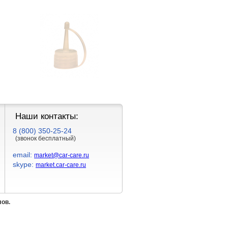
Наши контакты:
8 (800) 350-25-24
(звонок бесплатный)
email:
market@car-care.ru
skype:
market.car-care.ru
лов.