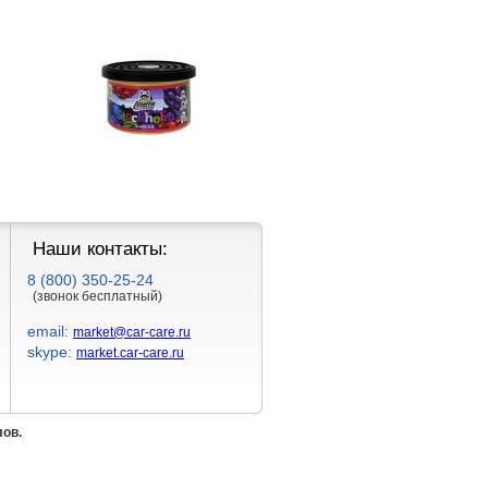
Наши контакты:
8 (800) 350-25-24
(звонок бесплатный)
email:
market@car-care.ru
skype:
market.car-care.ru
лов.