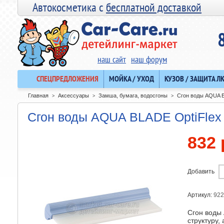
Автокосметика с
бесплатной доставкой
наш сайт
наш форум
СПЕЦПРЕДЛОЖЕНИЯ
МОЙКА / УХОД
КУЗОВ / ЗАЩИТА Л
Главная
Аксессуары
Замша, бумага, водосгоны
Сгон воды AQUA BL
>
>
>
Сгон воды AQUA BLADE OptiFlex -
832 
Добавить
Артикул:
922
Сгон воды
структуру,